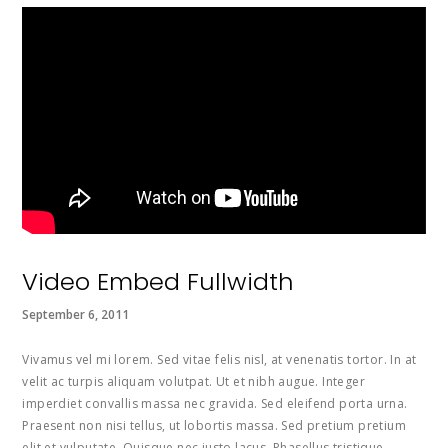
Video Embed Fullwidth
September 6, 2011
Vivamus vel mi lorem. Sed vitae felis nisl, at venenatis tortor. In at
velit ac turpis aliquam volutpat. Ut et nibh augue. Integer
imperdiet convallis massa nec gravida. Sed eleifend porta urna.
Praesent non nisi tellus, ut lobortis massa. Sed pretium pretium
elit et vulputate. Quisque nec justo lacus. Phasellus tristique