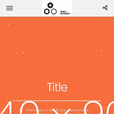
Title
Pellentesque et odio feugiat, blandit mauris